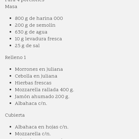
Para 4 porciones
Masa
800 g de harina 000
200 g de semolín
630 g de agua
10 g levadura fresca
25 g de sal
Relleno 1
Morrones en juliana
Cebolla en juliana
Hierbas frescas
Mozzarella rallada 400 g.
Jamón ahumado 200 g.
Albahaca c/n.
Cubierta
Albahaca en hojas c/n.
Mozzarella c/n.