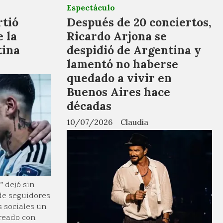
Espectáculo
tió
Después de 20 conciertos,
e la
Ricardo Arjona se
tina
despidió de Argentina y
lamentó no haberse
quedado a vivir en
Buenos Aires hace
décadas
10/07/2026
Claudia
” dejó sin
de seguidores
s sociales un
creado con