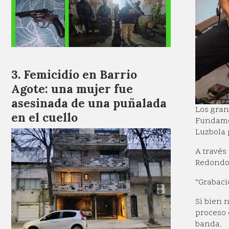
Femicidio en Barrio
Agote: una mujer fue
asesinada de una puñalada
Los gran
en el cuello
Fundamen
Luzbola 
A través
Redondos
“Grabaci
Si bien 
proceso 
banda.