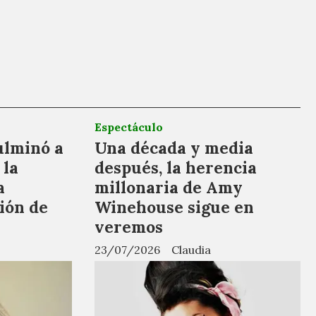
Espectáculo
ulminó a
Una década y media
 la
después, la herencia
a
millonaria de Amy
sión de
Winehouse sigue en
veremos
23/07/2026
Claudia