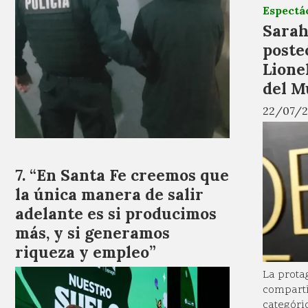
Espectá
Sarah
poste
Lionel
del M
22/07/2
“En Santa Fe creemos que
la única manera de salir
adelante es si producimos
más, y si generamos
riqueza y empleo”
La prota
comparti
categóri