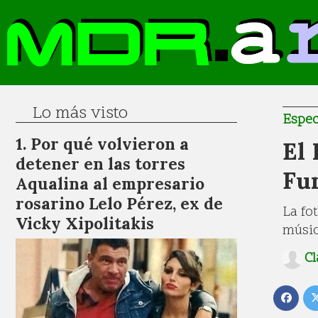
Lo más visto
Espec
Por qué volvieron a
El 
detener en las torres
Fu
Aqualina al empresario
rosarino Lelo Pérez, ex de
La fo
Vicky Xipolitakis
músi
Cl