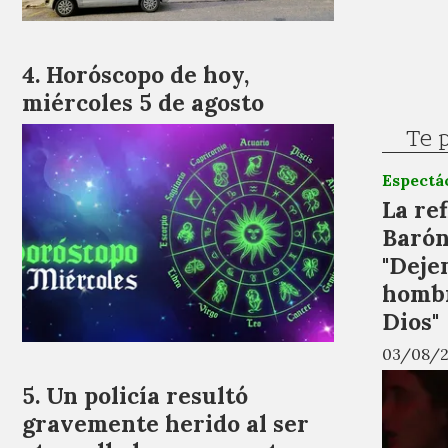
Horóscopo de hoy,
miércoles 5 de agosto
Te 
Espectá
La re
Barón
"Deje
hombr
Dios"
03/08/
Un policía resultó
gravemente herido al ser