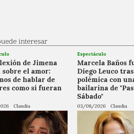
puede interesar
culo
Espectáculo
flexión de Jimena
Marcela Baños f
 sobre el amor:
Diego Leuco tras
mos de hablar de
polémica con un
es como si fueran
bailarina de "Pa
Sábado"
2026
Claudia
03/08/2026
Claudia