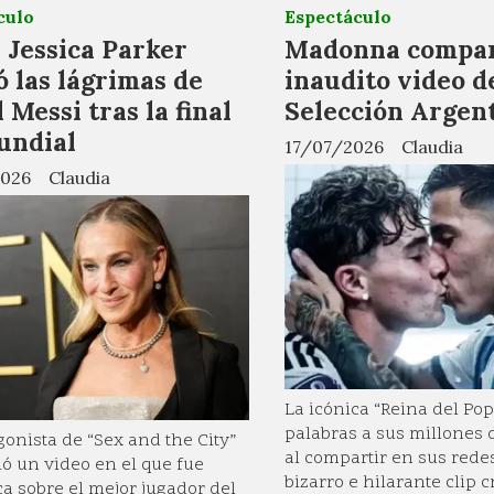
culo
Espectáculo
 Jessica Parker
Madonna compar
ó las lágrimas de
inaudito video d
 Messi tras la final
Selección Argen
undial
17/07/2026
Claudia
026
Claudia
La icónica “Reina del Pop
palabras a sus millones 
gonista de “Sex and the City”
al compartir en sus rede
ó un video en el que fue
bizarro e hilarante clip 
ca sobre el mejor jugador del