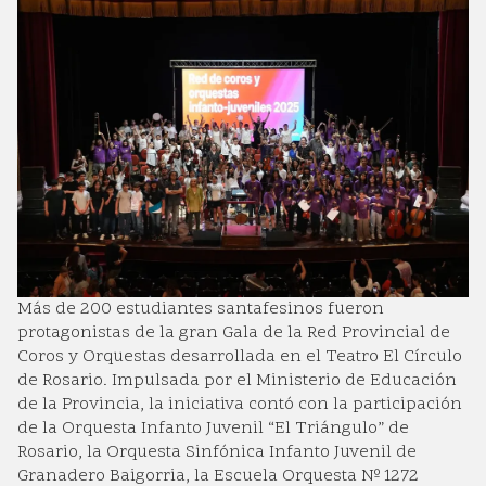
Más de 200 estudiantes santafesinos fueron
protagonistas de la gran Gala de la Red Provincial de
Coros y Orquestas desarrollada en el Teatro El Círculo
de Rosario. Impulsada por el Ministerio de Educación
de la Provincia, la iniciativa contó con la participación
de la Orquesta Infanto Juvenil “El Triángulo” de
Rosario, la Orquesta Sinfónica Infanto Juvenil de
Granadero Baigorria, la Escuela Orquesta Nº 1272