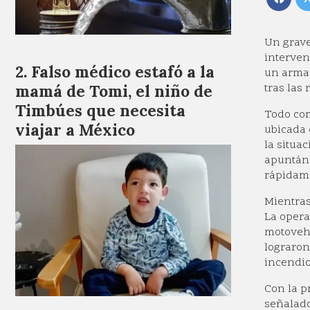
Un grave
interven
Falso médico estafó a la
un arma 
tras las 
mamá de Tomi, el niño de
Timbúes que necesita
Todo com
viajar a México
ubicada 
la situa
apuntánd
rápidam
Mientras
La opera
motovehí
lograron
incendio
Con la p
señalado