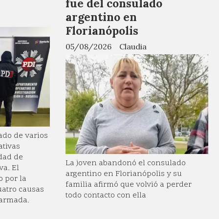
fue del consulado
argentino en
Florianópolis
05/08/2026
Claudia
ado de varios
ativas
dad de
La joven abandonó el consulado
va. El
argentino en Florianópolis y su
o por la
familia afirmó que volvió a perder
uatro causas
todo contacto con ella
 armada.