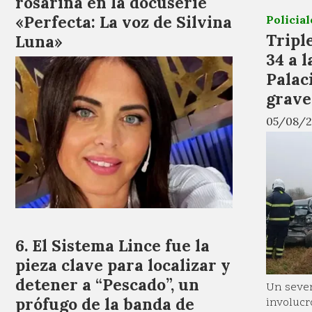
rosarina en la docuserie
«Perfecta: La voz de Silvina
Policial
Tripl
Luna»
34 a l
Palac
grave
05/08/2
El Sistema Lince fue la
pieza clave para localizar y
detener a “Pescado”, un
Un sever
prófugo de la banda de
involucr