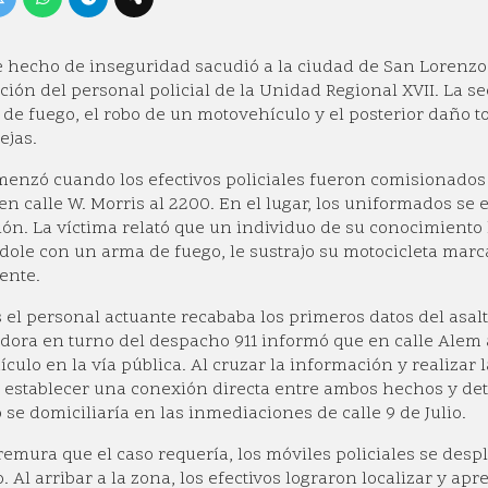
 hecho de inseguridad sacudió a la ciudad de San Lorenzo 
ción del personal policial de la Unidad Regional XVII. La 
de fuego, el robo de un motovehículo y el posterior daño t
rejas.
enzó cuando los efectivos policiales fueron comisionados 
en calle W. Morris al 2200. En el lugar, los uniformados se
ción. La víctima relató que un individuo de su conocimiento
ole con un arma de fuego, le sustrajo su motocicleta marc
ente.
 el personal actuante recababa los primeros datos del asalt
dora en turno del despacho 911 informó que en calle Alem 
culo en la vía pública. Al cruzar la información y realizar
 establecer una conexión directa entre ambos hechos y dete
 se domiciliaría en las inmediaciones de calle 9 de Julio.
remura que el caso requería, los móviles policiales se desp
. Al arribar a la zona, los efectivos lograron localizar y 