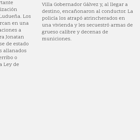
rtante
Villa Gobernador Gálvez y, al llegar a
nización
destino, encañonaron al conductor. La
 Ludueña. Los
policía los atrapó atrincherados en
rcan en una
una vivienda y les secuestró armas de
aciones a
grueso calibre y decenas de
tra Jonatan
municiones.
ese de estado
s allanados
erribo o
la Ley de